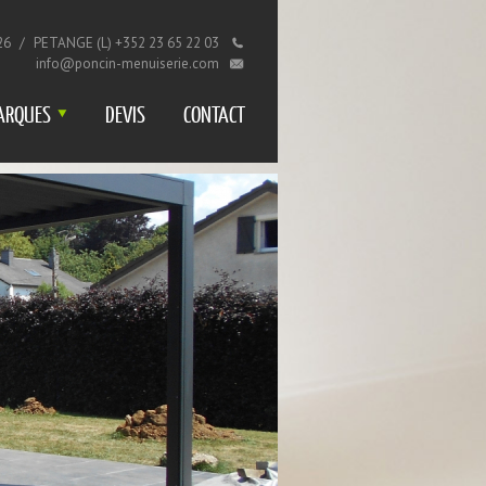
26
/
PETANGE (L) +352 23 65 22 03
info@poncin-menuiserie.com
ARQUES
DEVIS
CONTACT